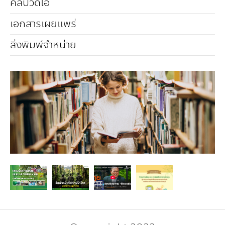
คณะกรรมการมูลนิธิ
คลิปวิดีโอ
มลพิษอุตสาหกรรม
ชุมชนและเมืองน่าอยู่
ร่วมงานกับเรา
กิจกรรมของเรา
อินโฟกราฟิก | โปสเตอร์
การผลิตและการบริโภคยั่งยืน
เอกสารเผยแพร่
คณะกรรมการบริหารสถาบัน
สิ่งพิมพ์จำหน่าย
ขยะชุมชน-ขยะอาหาร
ติดต่อเรา
งาน
ข่าวสิ่งแวดล้อม
ฉลากเขียว
คลิปวิดีโอ
ทรัพยากรธรรมชาติ
คณะผู้บริหาร
ขยะพลาสติก
ฉลากสิ่งแวดล้อม
ฝึกงาน
ทรัพยากรทางบก
เอกสารเผยแพร่
การเปลี่ยนแปลงสภาพภูมิอากาศ
เจ้าหน้าที่
ฝุ่น PM2.5
บริการที่เป็นมิตรกับสิ่งแวดล้อม
ทรัพยากรทางทะเลและชายฝั่ง
การลดก๊าซเรือนกระจก
สิ่งพิมพ์จำหน่าย
การพัฒนาบุคลากรด้านสิ่งแวดล้อม
วิถีเรา
ที่ปรึกษาคาร์บอนฟุตพริ้นท์
ความหลากหลายทางชีวภาพ
การปรับตัว
งานฝึกอบรม
นโยบาย แผน เครือข่ายสิ่งแวดล้อม
สโลแกน
จัดซื้อจัดจ้างที่เป็นมิตรกับสิ่งแวดล้อม
สิ่งแวดล้อมศึกษา
นโยบายและแผนสิ่งแวดล้อม
รายงานประจำปี | รายงานงบการเงิน
TBCSD
สำนักงานสีเขียว
รางวัลและเกียรติประวัติ
กองทุน