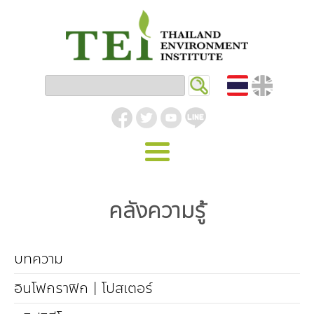
หน้าหลัก
คลังความรู้
รู้จัก ม.ส.ท.
วิสัยทัศน์ | พันธกิจ
งานของเรา
บทความ
สิ่งแวดล้อมอุตสาหกรรม
คลังความรู้
โครงสร้างองค์กร
อินโฟกราฟิก | โปสเตอร์
อุตสาหกรรมยั่งยืน
กิจกรรมข่าวสาร
บทความ
สิ่งแวดล้อมเมืองและชุมชน