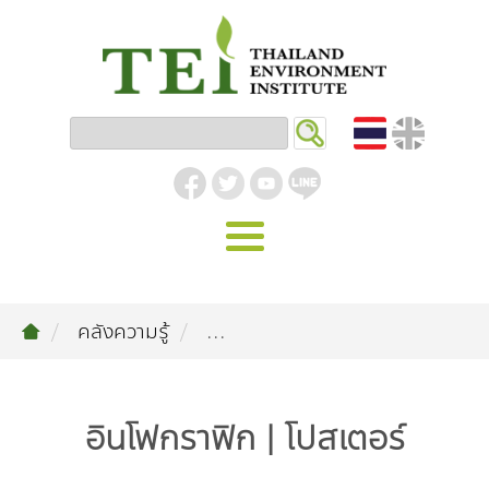
หน้าหลัก
คลังความรู้
...
รู้จัก ม.ส.ท.
วิสัยทัศน์ | พันธกิจ
งานของเรา
อินโฟกราฟิก | โปสเตอร์
สิ่งแวดล้อมอุตสาหกรรม
คลังความรู้
โครงสร้างองค์กร
อุตสาหกรรมยั่งยืน
กิจกรรมข่าวสาร
บทความ
สิ่งแวดล้อมเมืองและชุมชน