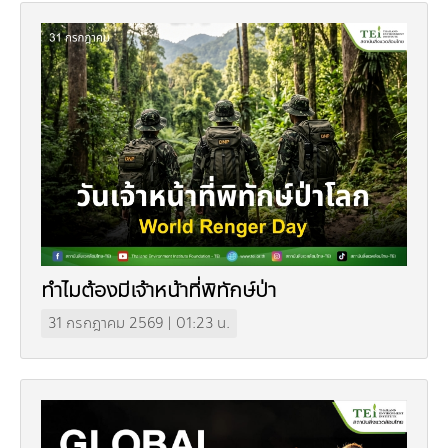
คณะกรรมการมูลนิธิ
มลพิษอุตสาหกรรม
ชุมชนและเมืองน่าอยู่
ร่วมงานกับเรา
กิจกรรมของเรา
อินโฟกราฟิก | โปสเตอร์
การผลิตและการบริโภคยั่งยืน
คณะกรรมการบริหารสถาบัน
ขยะชุมชน-ขยะอาหาร
ติดต่อเรา
งาน
ข่าวสิ่งแวดล้อม
ฉลากเขียว
คลิปวิดีโอ
ทรัพยากรธรรมชาติ
คณะผู้บริหาร
ขยะพลาสติก
ฉลากสิ่งแวดล้อม
ฝึกงาน
ทรัพยากรทางบก
เอกสารเผยแพร่
การเปลี่ยนแปลงสภาพภูมิอากาศ
เจ้าหน้าที่
ฝุ่น PM2.5
บริการที่เป็นมิตรกับสิ่งแวดล้อม
ทรัพยากรทางทะเลและชายฝั่ง
การลดก๊าซเรือนกระจก
สิ่งพิมพ์จำหน่าย
การพัฒนาบุคลากรด้านสิ่งแวดล้อม
วิถีเรา
ที่ปรึกษาคาร์บอนฟุตพริ้นท์
ความหลากหลายทางชีวภาพ
การปรับตัว
งานฝึกอบรม
นโยบาย แผน เครือข่ายสิ่งแวดล้อม
สโลแกน
จัดซื้อจัดจ้างที่เป็นมิตรกับสิ่งแวดล้อม
สิ่งแวดล้อมศึกษา
นโยบายและแผนสิ่งแวดล้อม
รายงานประจำปี | รายงานงบการเงิน
ทำไมต้องมีเจ้าหน้าที่พิทักษ์ป่า
TBCSD
31 กรกฎาคม 2569 | 01:23 น.
สำนักงานสีเขียว
รางวัลและเกียรติประวัติ
กองทุน