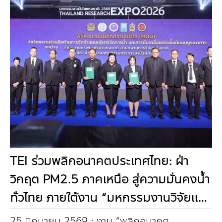
TEI ร่วมพลิกอนาคตประเทศไทย: ฝ่า
วิกฤต PM2.5 ภาคเหนือ สู่ความมั่นคงน้ำ
ทั่วไทย ภายใต้งาน “มหกรรมงานวิจัยแห่ง
ชาติ 2569 (Thailand Research Expo
25 มิถุนายน 2569 : งาน “พลิกอนาคต