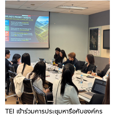
คณะกรรมการมูลนิธิ
มลพิษอุตสาหกรรม
ชุมชนและเมืองน่าอยู่
ร่วมงานกับเรา
กิจกรรมของเรา
อินโฟกราฟิก | โปสเตอร์
การผลิตและการบริโภคยั่งยืน
คณะกรรมการบริหารสถาบัน
ขยะชุมชน-ขยะอาหาร
ติดต่อเรา
งาน
ข่าวสิ่งแวดล้อม
ฉลากเขียว
คลิปวิดีโอ
ทรัพยากรธรรมชาติ
คณะผู้บริหาร
ขยะพลาสติก
ฉลากสิ่งแวดล้อม
ฝึกงาน
ทรัพยากรทางบก
เอกสารเผยแพร่
การเปลี่ยนแปลงสภาพภูมิอากาศ
เจ้าหน้าที่
ฝุ่น PM2.5
บริการที่เป็นมิตรกับสิ่งแวดล้อม
ทรัพยากรทางทะเลและชายฝั่ง
การลดก๊าซเรือนกระจก
สิ่งพิมพ์จำหน่าย
การพัฒนาบุคลากรด้านสิ่งแวดล้อม
วิถีเรา
ที่ปรึกษาคาร์บอนฟุตพริ้นท์
ความหลากหลายทางชีวภาพ
การปรับตัว
งานฝึกอบรม
นโยบาย แผน เครือข่ายสิ่งแวดล้อม
สโลแกน
จัดซื้อจัดจ้างที่เป็นมิตรกับสิ่งแวดล้อม
สิ่งแวดล้อมศึกษา
นโยบายและแผนสิ่งแวดล้อม
รายงานประจำปี | รายงานงบการเงิน
TBCSD
สำนักงานสีเขียว
รางวัลและเกียรติประวัติ
กองทุน
TEI เข้าร่วมการประชุมหารือกับองค์กร