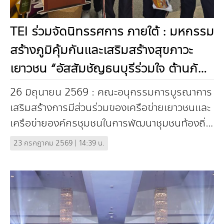
TEI ร่วมจัดนิทรรศการ ภายใต้ : มหกรรม
สร้างภูมิคุ้มกันและเสริมสร้างสุขภาวะ
เยาวชน “อัสสัมชัญธนบุรีร่วมใจ ต้านภัย
ยาเสพติดและลดปัจจัยเสี่ยงทางสังคม”
26 มิถุนายน 2569 : คณะอนุกรรมการบูรณาการ
เสริมสร้างการมีส่วนร่วมของเครือข่ายเยาวชนและ
เครือข่ายองค์กรชุมชนในการพัฒนาชุมชนท้องถิ่น
และสังคมสุขภาวะ กรมพัฒนาสังคมและสวัสดิการ
23 กรกฎาคม 2569 | 14:39 น.
แ...