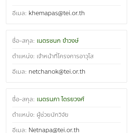
อีเมล:
khemapas@tei.or.th
ชื่อ-สกุล:
เนตรชนก ขำวงษ์
ตำแหน่ง:
เจ้าหน้าที่โครงการอาวุโส
อีเมล:
netchanok@tei.or.th
ชื่อ-สกุล:
เนตรนภา ไตรยวงศ์
ตำแหน่ง:
ผู้ช่วยนักวิจัย
อีเมล:
Netnapa@tei.or.th