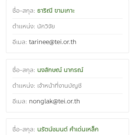
ชื่อ-สกุล:
ธาริณี ขามเกาะ
ตำแหน่ง:
นักวิจัย
อีเมล:
tarinee@tei.or.th
ชื่อ-สกุล:
นงลักษณ์ นากรณ์
ตำแหน่ง:
เจ้าหน้าที่งานบัญชี
อีเมล:
nonglak@tei.or.th
ชื่อ-สกุล:
นรัตน์ชมนต์ คำเด่นเหล็ก