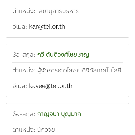
กองทุน ดร.ธีระ พันธุมวนิช
ตำแหน่ง:
เลขานุการบริหาร
กองทุนสุขภาพกับสภาวะโลกร้อน
อีเมล:
kar@tei.or.th
ชื่อ-สกุล:
กวี ตันติวงศ์ไชยชาญ
ตำแหน่ง:
ผู้จัดการอาวุโสงานดิจิทัลเทคโนโลยี
อีเมล:
kavee@tei.or.th
ชื่อ-สกุล:
กาญจนา บุญมาก
ตำแหน่ง:
นักวิจัย