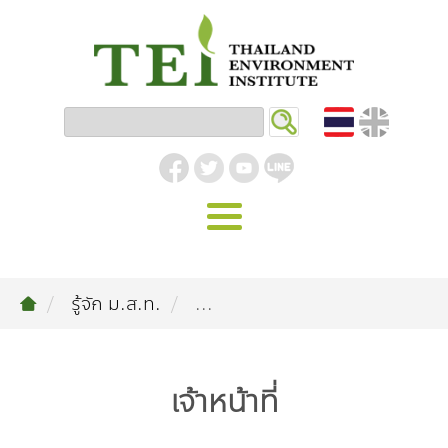
หน้าหลัก
รู้จัก ม.ส.ท.
...
รู้จัก ม.ส.ท.
วิสัยทัศน์ | พันธกิจ
งานของเรา
เจ้าหน้าที่
สิ่งแวดล้อมอุตสาหกรรม
คลังความรู้
โครงสร้างองค์กร
อุตสาหกรรมยั่งยืน
กิจกรรมข่าวสาร
บทความ
สิ่งแวดล้อมเมืองและชุมชน