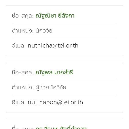
ชื่อ-สกุล:
ณัฐณิชา ยี่ลังกา
ตำแหน่ง:
นักวิจัย
อีเมล:
nutnicha@tei.or.th
ชื่อ-สกุล:
ณัฐพล มากสำรี
ตำแหน่ง:
ผู้ช่วยนักวิจัย
อีเมล:
nutthapon@tei.or.th