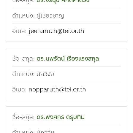
ชื่อ-สกุล:
ดร.จีรนุช ศักดิ์คำดวง
ตำแหน่ง:
ผู้เชี่ยวชาญ
อีเมล:
jeeranuch@tei.or.th
ชื่อ-สกุล:
ดร.นพรัตน์ เรืองแรงสกุล
ตำแหน่ง:
นักวิจัย
อีเมล:
nopparuth@tei.or.th
ชื่อ-สกุล:
ดร.พงศกร ตรุษทิม
ตำแหน่ง:
นักวิจัย