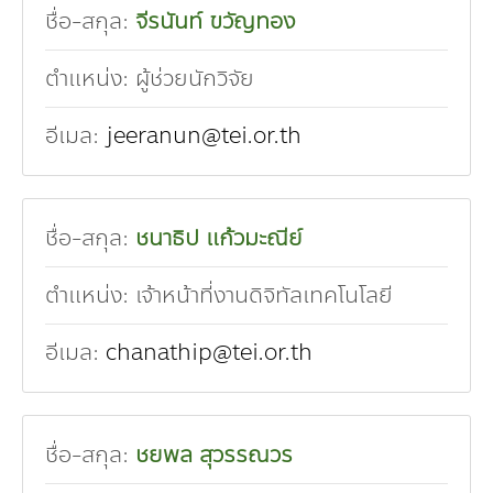
ชื่อ-สกุล:
จีรนันท์ ขวัญทอง
ตำแหน่ง:
ผู้ช่วยนักวิจัย
อีเมล:
jeeranun@tei.or.th
ชื่อ-สกุล:
ชนาธิป แก้วมะณีย์
ตำแหน่ง:
เจ้าหน้าที่งานดิจิทัลเทคโนโลยี
อีเมล:
chanathip@tei.or.th
ชื่อ-สกุล:
ชยพล สุวรรณวร