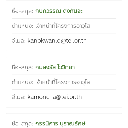
คณะกรรมการมูลนิธิ
ชื่อ-สกุล:
กนกวรรณ ดงกันจะ
มลพิษอุตสาหกรรม
ชุมชนและเมืองน่าอยู่
ร่วมงานกับเรา
กิจกรรมของเรา
อินโฟกราฟิก | โปสเตอร์
การผลิตและการบริโภคยั่งยืน
คณะกรรมการบริหารสถาบัน
ตำแหน่ง:
เจ้าหน้าที่โครงการอาวุโส
ขยะชุมชน-ขยะอาหาร
ติดต่อเรา
งาน
ข่าวสิ่งแวดล้อม
ฉลากเขียว
คลิปวิดีโอ
ทรัพยากรธรรมชาติ
คณะผู้บริหาร
ขยะพลาสติก
ฉลากสิ่งแวดล้อม
ฝึกงาน
ทรัพยากรทางบก
เอกสารเผยแพร่
การเปลี่ยนแปลงสภาพภูมิอากาศ
เจ้าหน้าที่
อีเมล:
kanokwan.d@tei.or.th
ฝุ่น PM2.5
บริการที่เป็นมิตรกับสิ่งแวดล้อม
ทรัพยากรทางทะเลและชายฝั่ง
การลดก๊าซเรือนกระจก
สิ่งพิมพ์จำหน่าย
การพัฒนาบุคลากรด้านสิ่งแวดล้อม
วิถีเรา
ที่ปรึกษาคาร์บอนฟุตพริ้นท์
ความหลากหลายทางชีวภาพ
การปรับตัว
งานฝึกอบรม
นโยบาย แผน เครือข่ายสิ่งแวดล้อม
ชื่อ-สกุล:
กมลจรัส ไววิทยา
สโลแกน
จัดซื้อจัดจ้างที่เป็นมิตรกับสิ่งแวดล้อม
สิ่งแวดล้อมศึกษา
นโยบายและแผนสิ่งแวดล้อม
รายงานประจำปี | รายงานงบการเงิน
ตำแหน่ง:
เจ้าหน้าที่โครงการอาวุโส
TBCSD
สำนักงานสีเขียว
อีเมล:
kamoncha@tei.or.th
รางวัลและเกียรติประวัติ
กองทุน
ชื่อ-สกุล:
กรรนิการ บุราณรักษ์