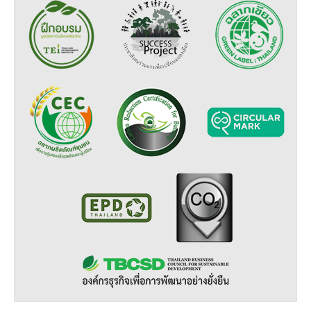
Dr. Dhira Phanthumavanich Fund
Global Warming and Health Fund