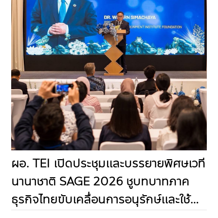
ผอ. TEI เปิดประชุมและบรรยายพิศษเวที
นานาชาติ SAGE 2026 ชูบทบาทภาค
ธุรกิจไทยขับเคลื่อนการอนุรักษ์และใช้
ประโยชน์จากความหลากหลายทาง