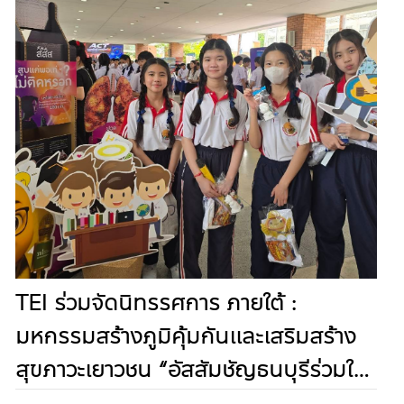
TEI ร่วมจัดนิทรรศการ ภายใต้ :
มหกรรมสร้างภูมิคุ้มกันและเสริมสร้าง
สุขภาวะเยาวชน “อัสสัมชัญธนบุรีร่วมใจ
ต้านภัยยาเสพติดและลดปัจจัยเสี่ยงทาง