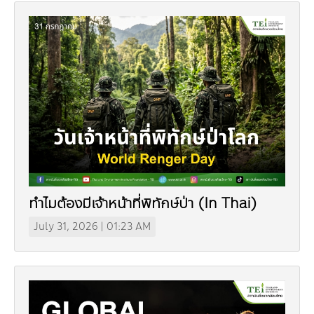
Board
Industrial Pollution
Livable City/Community
GET INVOLVED
Our Activities
Infographic | Poster
Sustainable Consumption and Production
Executive Board of Directors
Municipal waste-Food Waste
CONTACT US
Jobs
Environment News
Green Label
Video Clip
Natural Resources
Management Team
Plastic Waste
Internships
Eco-labels
Land Resources
Publications
Climate Change
Staff
PM2.5 Pollution
Environmental Friendly Services
Marine and Coastal Resources
Climate Mitigation
Environmental Capacity Development
Our Way
Carbon Footprint Consultants
Biodiversity
Climate Adaptation
Training
Environmental Network, Policy and Plan
Slogan
Green Procurement
Environmental Study
Environmental Policy and Plan
Annual Report | Statements Report
ทำไมต้องมีเจ้าหน้าที่พิทักษ์ป่า (In Thai)
TBCSD
July 31, 2026 | 01:23 AM
Green Office
Awards and Honors
Funds