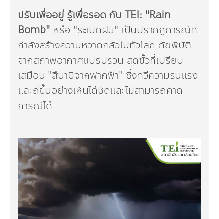
กองทุน ดร.ธีระ พันธุมวนิช
ปรับเพื่ออยู่ รู้เพื่อรอด กับ TEI: "Rain
Bomb"
หรือ "ระเบิดฝน" เป็นปรากฏการณ์ที่
กองทุนสุขภาพกับสภาวะโลกร้อน
กำลังสร้างความหวาดกลัวไปทั่วโลก ภัยพิบัติ
จากสภาพอากาศแปรปรวน สุดขั้วที่เปรียบ
เสมือน "สึนามิจากฟากฟ้า" ซึ่งทวีความรุนแรง
และถี่ขึ้นอย่างเห็นได้ชัดและไม่สามารถคาด
การณ์ได้