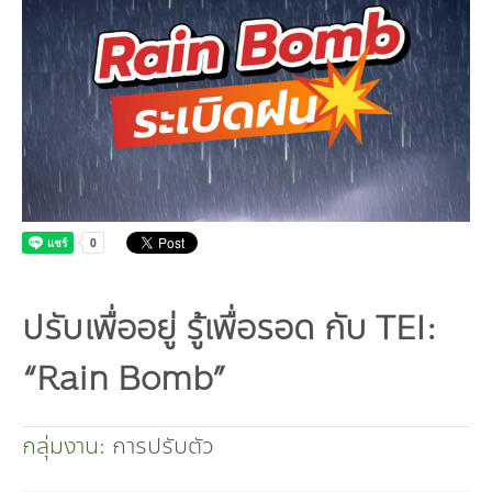
คณะกรรมการมูลนิธิ
มลพิษอุตสาหกรรม
ชุมชนและเมืองน่าอยู่
ร่วมงานกับเรา
กิจกรรมของเรา
อินโฟกราฟิก | โปสเตอร์
การผลิตและการบริโภคยั่งยืน
คณะกรรมการบริหารสถาบัน
ขยะชุมชน-ขยะอาหาร
ติดต่อเรา
งาน
ข่าวสิ่งแวดล้อม
ฉลากเขียว
คลิปวิดีโอ
ทรัพยากรธรรมชาติ
คณะผู้บริหาร
ขยะพลาสติก
ฉลากสิ่งแวดล้อม
ฝึกงาน
ทรัพยากรทางบก
เอกสารเผยแพร่
การเปลี่ยนแปลงสภาพภูมิอากาศ
เจ้าหน้าที่
ฝุ่น PM2.5
บริการที่เป็นมิตรกับสิ่งแวดล้อม
ทรัพยากรทางทะเลและชายฝั่ง
การลดก๊าซเรือนกระจก
สิ่งพิมพ์จำหน่าย
การพัฒนาบุคลากรด้านสิ่งแวดล้อม
วิถีเรา
ที่ปรึกษาคาร์บอนฟุตพริ้นท์
ความหลากหลายทางชีวภาพ
การปรับตัว
งานฝึกอบรม
นโยบาย แผน เครือข่ายสิ่งแวดล้อม
สโลแกน
จัดซื้อจัดจ้างที่เป็นมิตรกับสิ่งแวดล้อม
สิ่งแวดล้อมศึกษา
นโยบายและแผนสิ่งแวดล้อม
รายงานประจำปี | รายงานงบการเงิน
ปรับเพื่ออยู่ รู้เพื่อรอด กับ TEI:
TBCSD
สำนักงานสีเขียว
“Rain Bomb”
รางวัลและเกียรติประวัติ
กลุ่มงาน:
การปรับตัว
กองทุน