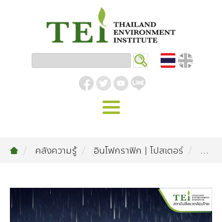
หน้าหลัก
คลังความรู้
อินโฟกราฟิก | โปสเตอร์
...
รู้จัก ม.ส.ท.
วิสัยทัศน์ | พันธกิจ
งานของเรา
สิ่งแวดล้อมอุตสาหกรรม
คลังความรู้
โครงสร้างองค์กร
อุตสาหกรรมยั่งยืน
กิจกรรมข่าวสาร
บทความ
สิ่งแวดล้อมเมืองและชุมชน