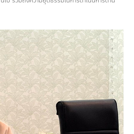
่กันไป รวมถึงความยุติธรรมในการดำเนินการด้าน