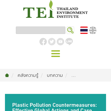
หน้าหลัก
คลังความรู้
บทความ
...
รู้จัก ม.ส.ท.
วิสัยทัศน์ | พันธกิจ
งานของเรา
สิ่งแวดล้อมอุตสาหกรรม
คลังความรู้
โครงสร้างองค์กร
อุตสาหกรรมยั่งยืน
กิจกรรมข่าวสาร
บทความ
สิ่งแวดล้อมเมืองและชุมชน