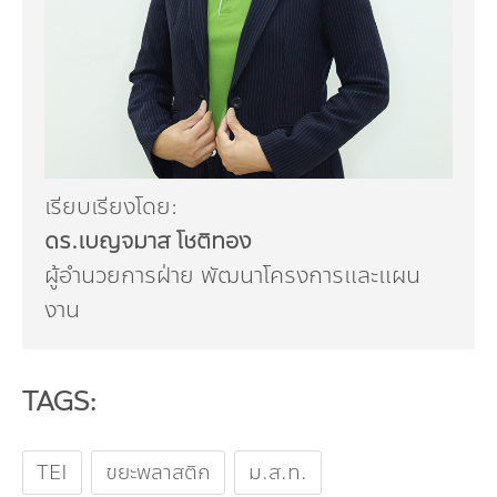
เรียบเรียงโดย:
ดร.เบญจมาส โชติทอง
ผู้อำนวยการฝ่าย พัฒนาโครงการและแผน
งาน
TAGS:
TEI
ขยะพลาสติก
ม.ส.ท.