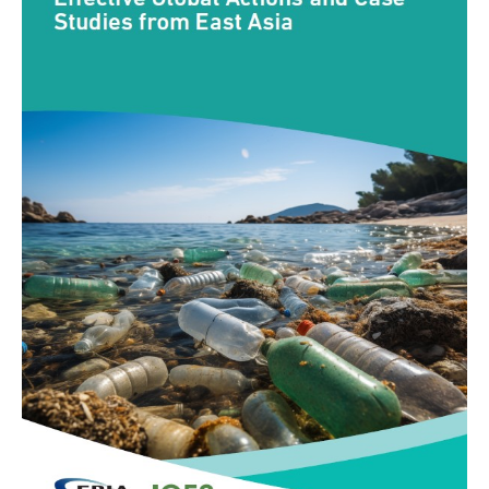
คณะกรรมการมูลนิธิ
มลพิษอุตสาหกรรม
ชุมชนและเมืองน่าอยู่
ร่วมงานกับเรา
กิจกรรมของเรา
อินโฟกราฟิก | โปสเตอร์
การผลิตและการบริโภคยั่งยืน
คณะกรรมการบริหารสถาบัน
ขยะชุมชน-ขยะอาหาร
ติดต่อเรา
งาน
ข่าวสิ่งแวดล้อม
ฉลากเขียว
คลิปวิดีโอ
ทรัพยากรธรรมชาติ
คณะผู้บริหาร
ขยะพลาสติก
ฉลากสิ่งแวดล้อม
ฝึกงาน
ทรัพยากรทางบก
เอกสารเผยแพร่
การเปลี่ยนแปลงสภาพภูมิอากาศ
เจ้าหน้าที่
ฝุ่น PM2.5
บริการที่เป็นมิตรกับสิ่งแวดล้อม
ทรัพยากรทางทะเลและชายฝั่ง
การลดก๊าซเรือนกระจก
สิ่งพิมพ์จำหน่าย
การพัฒนาบุคลากรด้านสิ่งแวดล้อม
วิถีเรา
ที่ปรึกษาคาร์บอนฟุตพริ้นท์
ความหลากหลายทางชีวภาพ
การปรับตัว
งานฝึกอบรม
นโยบาย แผน เครือข่ายสิ่งแวดล้อม
สโลแกน
จัดซื้อจัดจ้างที่เป็นมิตรกับสิ่งแวดล้อม
สิ่งแวดล้อมศึกษา
นโยบายและแผนสิ่งแวดล้อม
รายงานประจำปี | รายงานงบการเงิน
TBCSD
สำนักงานสีเขียว
รางวัลและเกียรติประวัติ
กองทุน