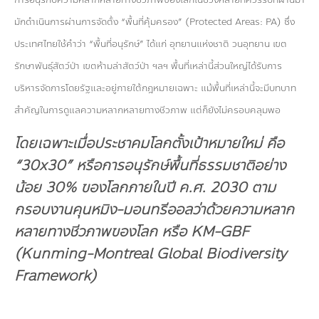
กองทุน ดร.ธีระ พันธุมวนิช
มักดำเนินการผ่านการจัดตั้ง “พื้นที่คุ้มครอง” (Protected Areas: PA) ซึ่ง
กองทุนสุขภาพกับสภาวะโลกร้อน
ประเทศไทยใช้คำว่า “พื้นที่อนุรักษ์” ได้แก่ อุทยานแห่งชาติ วนอุทยาน เขต
รักษาพันธุ์สัตว์ป่า เขตห้ามล่าสัตว์ป่า ฯลฯ พื้นที่เหล่านี้ส่วนใหญ่ได้รับการ
บริหารจัดการโดยรัฐและอยู่ภายใต้กฎหมายเฉพาะ แม้พื้นที่เหล่านี้จะมีบทบาท
สำคัญในการดูแลความหลากหลายทางชีวภาพ แต่ก็ยังไม่ครอบคลุมพอ
โดยเฉพาะเมื่อประชาคมโลกตั้งเป้าหมายใหม่ คือ
“30
x30” หรือการอนุรักษ์พื้นที่ธรรมชาติอย่าง
น้อย 30% ของโลกภายในปี ค.ศ. 2030 ตาม
กรอบงานคุนหมิง-มอนทรีออลว่าด้วยความหลาก
หลายทางชีวภาพของโลก หรือ KM-GBF
(Kunming-Montreal Global Biodiversity
Framework)