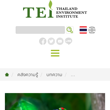
หน้าหลัก
คลังความรู้
บทความ
...
รู้จัก ม.ส.ท.
วิสัยทัศน์ | พันธกิจ
งานของเรา
สิ่งแวดล้อมอุตสาหกรรม
คลังความรู้
โครงสร้างองค์กร
อุตสาหกรรมยั่งยืน
กิจกรรมข่าวสาร
บทความ
สิ่งแวดล้อมเมืองและชุมชน