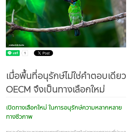
คณะกรรมการมูลนิธิ
มลพิษอุตสาหกรรม
ชุมชนและเมืองน่าอยู่
ร่วมงานกับเรา
กิจกรรมของเรา
อินโฟกราฟิก | โปสเตอร์
การผลิตและการบริโภคยั่งยืน
คณะกรรมการบริหารสถาบัน
ขยะชุมชน-ขยะอาหาร
ติดต่อเรา
งาน
ข่าวสิ่งแวดล้อม
ฉลากเขียว
คลิปวิดีโอ
ทรัพยากรธรรมชาติ
คณะผู้บริหาร
ขยะพลาสติก
ฉลากสิ่งแวดล้อม
ฝึกงาน
ทรัพยากรทางบก
เอกสารเผยแพร่
การเปลี่ยนแปลงสภาพภูมิอากาศ
เจ้าหน้าที่
ฝุ่น PM2.5
บริการที่เป็นมิตรกับสิ่งแวดล้อม
ทรัพยากรทางทะเลและชายฝั่ง
การลดก๊าซเรือนกระจก
สิ่งพิมพ์จำหน่าย
การพัฒนาบุคลากรด้านสิ่งแวดล้อม
วิถีเรา
ที่ปรึกษาคาร์บอนฟุตพริ้นท์
ความหลากหลายทางชีวภาพ
การปรับตัว
งานฝึกอบรม
นโยบาย แผน เครือข่ายสิ่งแวดล้อม
สโลแกน
เมื่อพื้นที่อนุรักษ์ไม่ใช่คำตอบเดียว
จัดซื้อจัดจ้างที่เป็นมิตรกับสิ่งแวดล้อม
สิ่งแวดล้อมศึกษา
นโยบายและแผนสิ่งแวดล้อม
รายงานประจำปี | รายงานงบการเงิน
OECM จึงเป็นทางเลือกใหม่
TBCSD
สำนักงานสีเขียว
เปิดทางเลือกใหม่ ในการอนุรักษ์ความหลากหลาย
รางวัลและเกียรติประวัติ
ทางชีวภาพ
กองทุน
การอนุรักษ์ความหลากหลายทางชีวภาพของโลกในช่วงหลายทศวรรษที่ผ่านมา