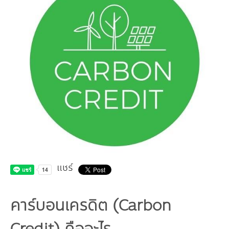
คณะกรรมการมูลนิธิ
มลพิษอุตสาหกรรม
ชุมชนและเมืองน่าอยู่
ร่วมงานกับเรา
กิจกรรมของเรา
อินโฟกราฟิก | โปสเตอร์
การผลิตและการบริโภคยั่งยืน
คณะกรรมการบริหารสถาบัน
ขยะชุมชน-ขยะอาหาร
ติดต่อเรา
งาน
ข่าวสิ่งแวดล้อม
ฉลากเขียว
คลิปวิดีโอ
ทรัพยากรธรรมชาติ
คณะผู้บริหาร
ขยะพลาสติก
ฉลากสิ่งแวดล้อม
ฝึกงาน
ทรัพยากรทางบก
เอกสารเผยแพร่
การเปลี่ยนแปลงสภาพภูมิอากาศ
เจ้าหน้าที่
ฝุ่น PM2.5
บริการที่เป็นมิตรกับสิ่งแวดล้อม
ทรัพยากรทางทะเลและชายฝั่ง
การลดก๊าซเรือนกระจก
สิ่งพิมพ์จำหน่าย
การพัฒนาบุคลากรด้านสิ่งแวดล้อม
วิถีเรา
ที่ปรึกษาคาร์บอนฟุตพริ้นท์
ความหลากหลายทางชีวภาพ
การปรับตัว
งานฝึกอบรม
นโยบาย แผน เครือข่ายสิ่งแวดล้อม
สโลแกน
จัดซื้อจัดจ้างที่เป็นมิตรกับสิ่งแวดล้อม
สิ่งแวดล้อมศึกษา
นโยบายและแผนสิ่งแวดล้อม
รายงานประจำปี | รายงานงบการเงิน
TBCSD
แชร์
สำนักงานสีเขียว
รางวัลและเกียรติประวัติ
คาร์บอนเครดิต (Carbon
กองทุน
Credit) คืออะไร