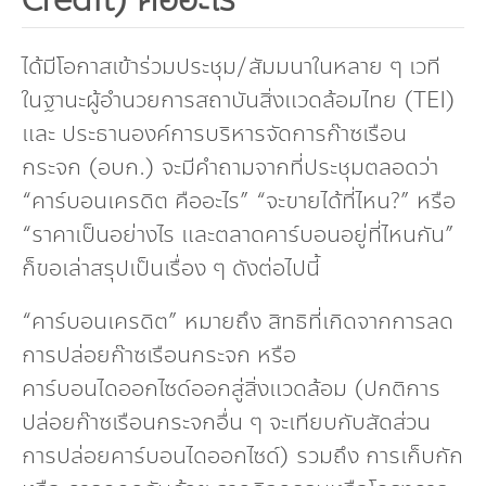
กองทุน ดร.ธีระ พันธุมวนิช
ได้มีโอกาสเข้าร่วมประชุม/สัมมนาในหลาย ๆ เวที
กองทุนสุขภาพกับสภาวะโลกร้อน
ในฐานะผู้อำนวยการสถาบันสิ่งแวดล้อมไทย (TEI)
และ ประธานองค์การบริหารจัดการก๊าซเรือน
กระจก (อบก.) จะมีคำถามจากที่ประชุมตลอดว่า
“คาร์บอนเครดิต คืออะไร” “จะขายได้ที่ไหน?” หรือ
“ราคาเป็นอย่างไร และตลาดคาร์บอนอยู่ที่ไหนกัน”
ก็ขอเล่าสรุปเป็นเรื่อง ๆ ดังต่อไปนี้
“คาร์บอนเครดิต” หมายถึง สิทธิที่เกิดจากการลด
การปล่อยก๊าซเรือนกระจก หรือ
คาร์บอนไดออกไซด์ออกสู่สิ่งแวดล้อม (ปกติการ
ปล่อยก๊าซเรือนกระจกอื่น ๆ จะเทียบกับสัดส่วน
การปล่อยคาร์บอนไดออกไซด์) รวมถึง การเก็บกัก