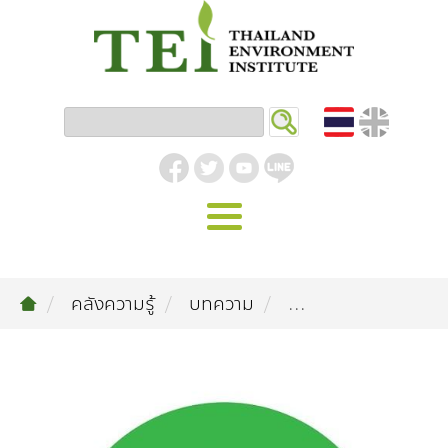
หน้าหลัก
คลังความรู้
บทความ
...
รู้จัก ม.ส.ท.
วิสัยทัศน์ | พันธกิจ
งานของเรา
สิ่งแวดล้อมอุตสาหกรรม
คลังความรู้
โครงสร้างองค์กร
อุตสาหกรรมยั่งยืน
กิจกรรมข่าวสาร
บทความ
สิ่งแวดล้อมเมืองและชุมชน