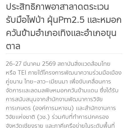
ประสิทธิภาพอาสาลาดตระเวน
กองทุน ดร.ธีระ พันธุมวนิช
รับมือไฟป่า ฝุ่นPm2.5 และหมอก
กองทุนสุขภาพกับสภาวะโลกร้อน
ควันข้ามอำเภอเทิงและอำเภอขุน
ตาล
26-27 มีนาคม 2569 สถาบันสิ่งแวดล้อมไทย
หรือ TEI ภายใต้โครงการพัฒนาความร่วมมือเมือง
คู่ขนาน ไทย–ลาว–เมียนมา เพื่อขับเคลื่อนการ
จัดการและลดมลพิษหมอกควันข้ามแดน ซึ่งได้รับ
การสนับสนุนจากสำนักงานพัฒนาการวิจัย
การเกษตร (องค์การมหาชน) และสำนักงานการ
วิจัยแห่งชาติ (วช.) ร่วมกับที่ทำการปกครอง
จังหวัดเชียงราย และภาคีเครือข่ายในระดับพื้นที่