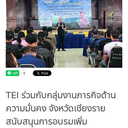
คณะกรรมการมูลนิธิ
มลพิษอุตสาหกรรม
ชุมชนและเมืองน่าอยู่
ร่วมงานกับเรา
กิจกรรมของเรา
อินโฟกราฟิก | โปสเตอร์
การผลิตและการบริโภคยั่งยืน
คณะกรรมการบริหารสถาบัน
ขยะชุมชน-ขยะอาหาร
ติดต่อเรา
งาน
ข่าวสิ่งแวดล้อม
ฉลากเขียว
คลิปวิดีโอ
ทรัพยากรธรรมชาติ
คณะผู้บริหาร
ขยะพลาสติก
ฉลากสิ่งแวดล้อม
ฝึกงาน
ทรัพยากรทางบก
เอกสารเผยแพร่
การเปลี่ยนแปลงสภาพภูมิอากาศ
เจ้าหน้าที่
ฝุ่น PM2.5
บริการที่เป็นมิตรกับสิ่งแวดล้อม
ทรัพยากรทางทะเลและชายฝั่ง
การลดก๊าซเรือนกระจก
สิ่งพิมพ์จำหน่าย
การพัฒนาบุคลากรด้านสิ่งแวดล้อม
วิถีเรา
ที่ปรึกษาคาร์บอนฟุตพริ้นท์
ความหลากหลายทางชีวภาพ
การปรับตัว
งานฝึกอบรม
นโยบาย แผน เครือข่ายสิ่งแวดล้อม
สโลแกน
จัดซื้อจัดจ้างที่เป็นมิตรกับสิ่งแวดล้อม
สิ่งแวดล้อมศึกษา
นโยบายและแผนสิ่งแวดล้อม
รายงานประจำปี | รายงานงบการเงิน
TBCSD
TEI ร่วมกับกลุ่มงานภารกิจด้าน
สำนักงานสีเขียว
ความมั่นคง จังหวัดเชียงราย
รางวัลและเกียรติประวัติ
สนับสนุนการอบรมเพิ่ม
กองทุน