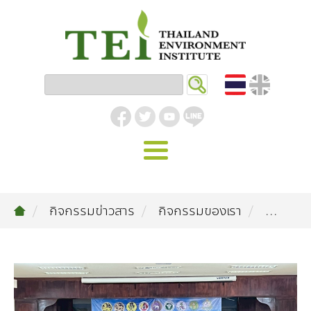
หน้าหลัก
กิจกรรมข่าวสาร
กิจกรรมของเรา
...
รู้จัก ม.ส.ท.
วิสัยทัศน์ | พันธกิจ
งานของเรา
สิ่งแวดล้อมอุตสาหกรรม
คลังความรู้
โครงสร้างองค์กร
อุตสาหกรรมยั่งยืน
กิจกรรมข่าวสาร
บทความ
สิ่งแวดล้อมเมืองและชุมชน