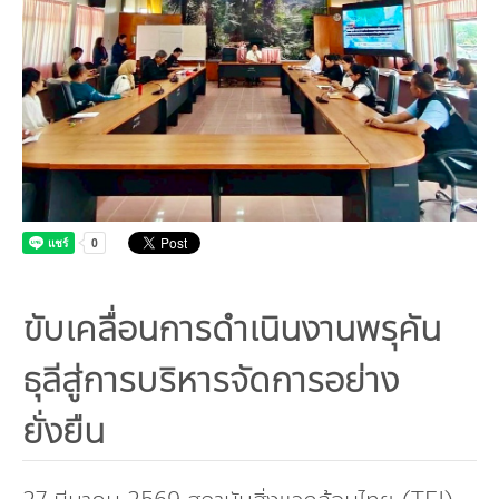
คณะกรรมการมูลนิธิ
มลพิษอุตสาหกรรม
ชุมชนและเมืองน่าอยู่
ร่วมงานกับเรา
กิจกรรมของเรา
อินโฟกราฟิก | โปสเตอร์
การผลิตและการบริโภคยั่งยืน
คณะกรรมการบริหารสถาบัน
ขยะชุมชน-ขยะอาหาร
ติดต่อเรา
งาน
ข่าวสิ่งแวดล้อม
ฉลากเขียว
คลิปวิดีโอ
ทรัพยากรธรรมชาติ
คณะผู้บริหาร
ขยะพลาสติก
ฉลากสิ่งแวดล้อม
ฝึกงาน
ทรัพยากรทางบก
เอกสารเผยแพร่
การเปลี่ยนแปลงสภาพภูมิอากาศ
เจ้าหน้าที่
ฝุ่น PM2.5
บริการที่เป็นมิตรกับสิ่งแวดล้อม
ทรัพยากรทางทะเลและชายฝั่ง
การลดก๊าซเรือนกระจก
สิ่งพิมพ์จำหน่าย
การพัฒนาบุคลากรด้านสิ่งแวดล้อม
วิถีเรา
ที่ปรึกษาคาร์บอนฟุตพริ้นท์
ความหลากหลายทางชีวภาพ
การปรับตัว
งานฝึกอบรม
นโยบาย แผน เครือข่ายสิ่งแวดล้อม
สโลแกน
จัดซื้อจัดจ้างที่เป็นมิตรกับสิ่งแวดล้อม
สิ่งแวดล้อมศึกษา
นโยบายและแผนสิ่งแวดล้อม
รายงานประจำปี | รายงานงบการเงิน
ขับเคลื่อนการดำเนินงานพรุคัน
TBCSD
สำนักงานสีเขียว
ธุลีสู่การบริหารจัดการอย่าง
รางวัลและเกียรติประวัติ
ยั่งยืน
กองทุน