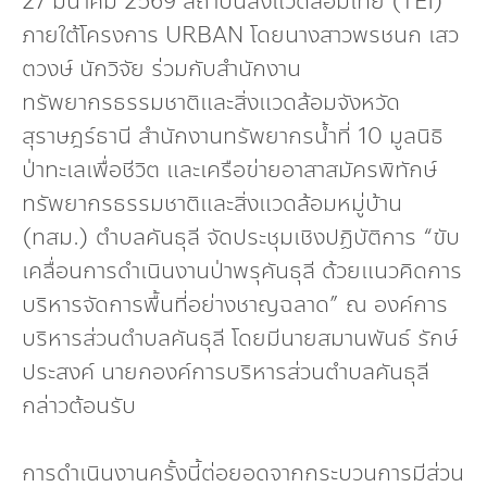
27 มีนาคม 2569 สถาบันสิ่งแวดล้อมไทย (TEI)
กองทุน ดร.ธีระ พันธุมวนิช
ภายใต้โครงการ URBAN โดยนางสาวพรชนก เสว
ตวงษ์ นักวิจัย ร่วมกับสำนักงาน
กองทุนสุขภาพกับสภาวะโลกร้อน
ทรัพยากรธรรมชาติและสิ่งแวดล้อมจังหวัด
สุราษฎร์ธานี สำนักงานทรัพยากรน้ำที่ 10 มูลนิธิ
ป่าทะเลเพื่อชีวิต และเครือข่ายอาสาสมัครพิทักษ์
ทรัพยากรธรรมชาติและสิ่งแวดล้อมหมู่บ้าน
(ทสม.) ตำบลคันธุลี จัดประชุมเชิงปฏิบัติการ “ขับ
เคลื่อนการดำเนินงานป่าพรุคันธุลี ด้วยแนวคิดการ
บริหารจัดการพื้นที่อย่างชาญฉลาด” ณ องค์การ
บริหารส่วนตำบลคันธุลี โดยมีนายสมานพันธ์ รักษ์
ประสงค์ นายกองค์การบริหารส่วนตำบลคันธุลี
กล่าวต้อนรับ
การดำเนินงานครั้งนี้ต่อยอดจากกระบวนการมีส่วน