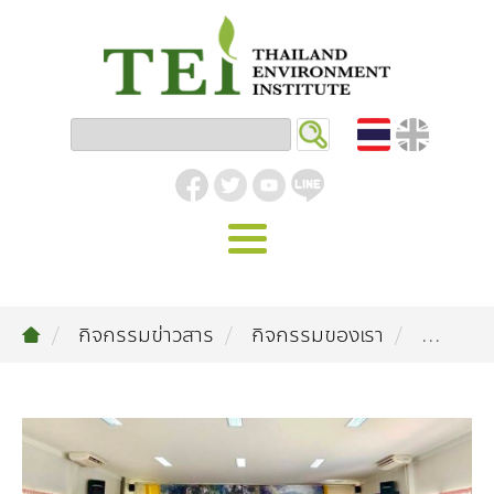
หน้าหลัก
กิจกรรมข่าวสาร
กิจกรรมของเรา
...
รู้จัก ม.ส.ท.
วิสัยทัศน์ | พันธกิจ
งานของเรา
สิ่งแวดล้อมอุตสาหกรรม
คลังความรู้
โครงสร้างองค์กร
อุตสาหกรรมยั่งยืน
กิจกรรมข่าวสาร
บทความ
สิ่งแวดล้อมเมืองและชุมชน