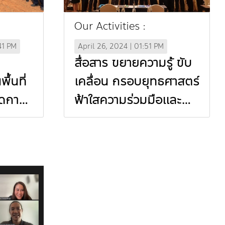
Our Activities :
41 PM
April 26, 2024 | 01:51 PM
สื่อสาร ขยายความรู้ ขับ
้นที่
เคลื่อน กรอบยุทธศาสตร์
ลดการ
ฟ้าใสความร่วมมือและ
วมขับ
กิจกรรมลดการเผาใน
รและลด
พื้นที่นำร่องท่าขี้เหล็ก
้าม
ร่วมกับกับผู้แทนหน่วย
ย-เมีย
งานภาครัฐ ประเทศเมีย
นมา (In Thai)