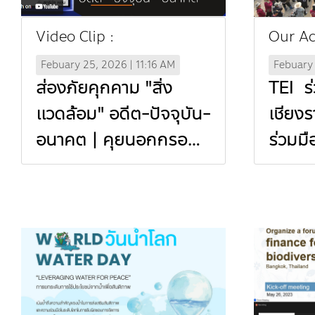
Video Clip :
Our Act
Febuary 25, 2026 | 11:16 AM
Febuary 
ส่องภัยคุกคาม "สิ่ง
TEI ร่
แวดล้อม" อดีต-ปัจจุบัน-
เชียง
อนาคต | คุยนอกกรอบ
ร่วมมื
กับ สุทธิชัย หยุ่น | 24
สัมพั
ก.ค. 68 (In Thai)
กันไฟ
ร่วมม
แดน (