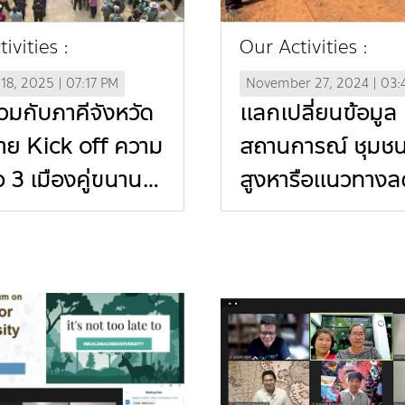
ivities :
Our Activities :
18, 2025 | 07:17 PM
November 27, 2024 | 03:
วมกับภาคีจังหวัด
แลกเปลี่ยนข้อมูล
ราย Kick off ความ
สถานการณ์ ชุมชนพื
อ 3 เมืองคู่ขนาน
สูงหารือแนวทาง
นธ์ไทย-ลาว ทำแนว
เผาเชิงประจักษ์ ร่
 บูรณาการความ
เคลื่อนการจัดกา
ือลดหมอกควันข้าม
มลพิษหมอกควันข
In Thai)
แดน 2 แผ่นดิน ไท
นมา (In Thai)