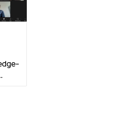
edge-
te
ns in
ion