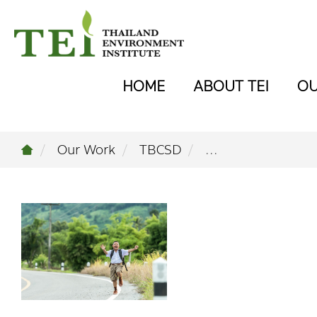
HOME
ABOUT TEI
O
Our Work
TBCSD
...