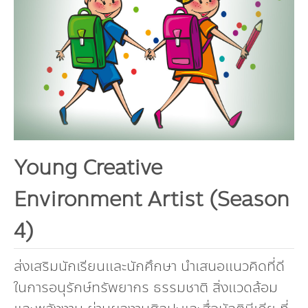
Board
Industrial Pollution
Livable City/Community
GET INVOLVED
Our Activities
Infographic | Poster
Sustainable Consumption and Production
Executive Board of Directors
Municipal waste-Food Waste
CONTACT US
Jobs
Environment News
Green Label
Video Clip
Natural Resources
Management Team
Plastic Waste
Internships
Eco-labels
Land Resources
Publications
Climate Change
Staff
PM2.5 Pollution
Environmental Friendly Services
Marine and Coastal Resources
Climate Mitigation
Environmental Capacity Development
Our Way
Carbon Footprint Consultants
Biodiversity
Climate Adaptation
Training
Environmental Network, Policy and Plan
Slogan
Young Creative
Green Procurement
Environmental Study
Environmental Policy and Plan
Environment Artist (Season
Annual Report | Statements Report
TBCSD
4)
Green Office
Awards and Honors
ส่งเสริมนักเรียนและนักศึกษา นำเสนอแนวคิดที่ดี
ในการอนุรักษ์ทรัพยากร ธรรมชาติ สิ่งแวดล้อม
Funds