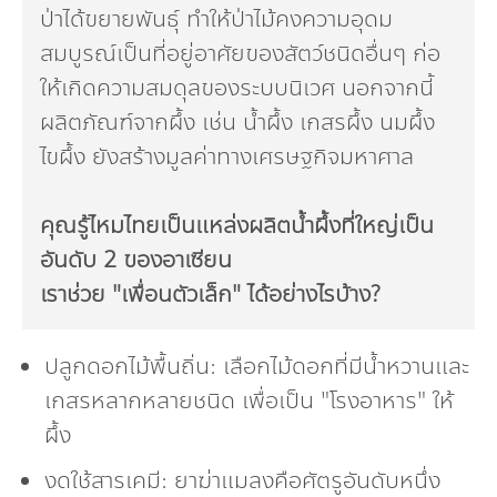
ป่าได้ขยายพันธุ์ ทำให้ป่าไม้คงความอุดม
สมบูรณ์เป็นที่อยู่อาศัยของสัตว์ชนิดอื่นๆ ก่อ
ให้เกิดความสมดุลของระบบนิเวศ นอกจากนี้
ผลิตภัณฑ์จากผึ้ง เช่น น้ำผึ้ง เกสรผึ้ง นมผึ้ง
ไขผึ้ง ยังสร้างมูลค่าทางเศรษฐกิจมหาศาล
คุณรู้ไหมไทยเป็นแหล่งผลิตน้ำผึ้งที่ใหญ่เป็น
อันดับ
2 ของอาเซียน
เราช่วย "เพื่อนตัวเล็ก" ได้อย่างไรบ้าง
?
ปลูกดอกไม้พื้นถิ่น: เลือกไม้ดอกที่มีน้ำหวานและ
เกสรหลากหลายชนิด เพื่อเป็น "โรงอาหาร" ให้
ผึ้ง
งดใช้สารเคมี: ยาฆ่าแมลงคือศัตรูอันดับหนึ่ง