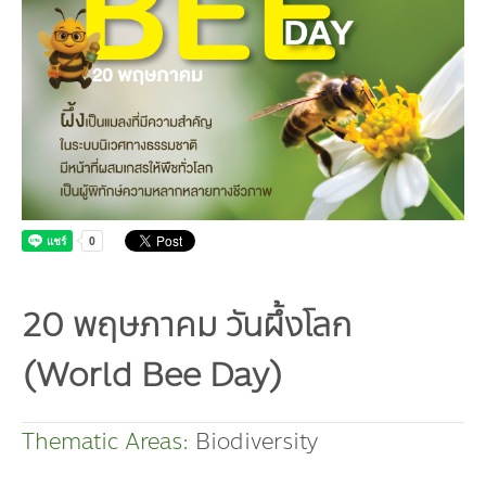
Board
Industrial Pollution
Livable City/Community
GET INVOLVED
Our Activities
Infographic | Poster
Sustainable Consumption and Production
Executive Board of Directors
Municipal waste-Food Waste
CONTACT US
Jobs
Environment News
Green Label
Video Clip
Natural Resources
Management Team
Plastic Waste
Internships
Eco-labels
Land Resources
Publications
Climate Change
Staff
PM2.5 Pollution
Environmental Friendly Services
Marine and Coastal Resources
Climate Mitigation
Environmental Capacity Development
Our Way
Carbon Footprint Consultants
Biodiversity
Climate Adaptation
Training
Environmental Network, Policy and Plan
Slogan
Green Procurement
Environmental Study
Environmental Policy and Plan
Annual Report | Statements Report
20 พฤษภาคม วันผึ้งโลก
TBCSD
Green Office
(World Bee Day)
Awards and Honors
Thematic Areas:
Biodiversity
Funds