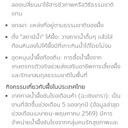
ลองเปลี่ยนมาใช้สารชีวภาพหรือวิธีธรรมชาติ
แทน
งดเผา: แหล่งที่อยู่ตามธรรมชาติของผึ้ง
ตั้ง "สถานีน้ำ" ให้ผึ้ง: วางถาดน้ำตื้นๆ แล้วใส่
ก้อนหินลงไปให้ผึ้งมีที่เกาะกินน้ำได้โดยไม่จม
อุดหนุนน้ำผึ้งท้องถิ่น: การซื้อน้ำผึ้งจาก
เกษตรกรตัวจริงช่วยส่งเสริมอาชีพการเลี้ยงผึ้ง
และรักษาสมดุลธรรมชาติในพื้นที่
กิจกรรมเกี่ยวกับผึ้งในประเทศไทย
เทศกาลน้ำผึ้งชันโรงเดือนห้า (ฉะเชิงเทรา): เป็น
งานที่จัดขึ้นช่วงเดือน 5 ของทุกปี (ข้อมูลล่าสุด
ช่วงเดือนเมษายน-พฤษภาคม 2569) มีการ
จำหน่ายน้ำผึ้งชันโรงจากกลุ่มคนรักสุขภาพและ