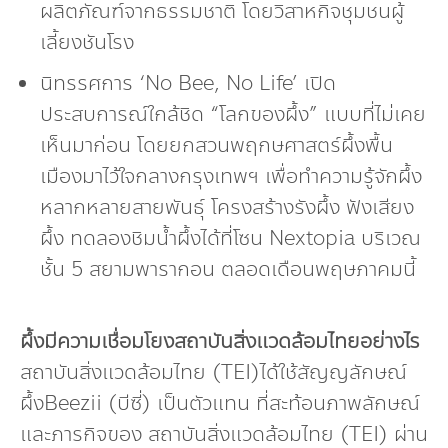
ผลิตภัณฑ์จากธรรมชาติ โดยวิสาหกิจชุมชนผู้
เลี้ยงชันโรง
นิทรรศการ ‘No Bee, No Life’ เปิด
ประสบการณ์ใกล้ชิด “โลกของผึ้ง” แบบที่ไม่เคย
เห็นมาก่อน โดยยกสวนพฤกษศาสตร์ผึ้งพื้น
เมืองมาไว้ใจกลางกรุงเทพฯ เพื่อทำความรู้จักผึ้ง
หลากหลายสายพันธุ์ โครงสร้างรังผึ้ง ฟังเสียง
ผึ้ง ทดลองชิมน้ำผึ้งได้ที่โซน Nextopia บริเวณ
ชั้น 5 สยามพารากอน ตลอดเดือนพฤษภาคมนี้
ผึ้งมีความเชื่อมโยงสถาบันสิ่งแวดล้อมไทยอย่างไร
สถาบันสิ่งแวดล้อมไทย (TEI)ได้ใช้สัญญลักษณ์
ผึ้งBeezii (บีซี่) เป็นตัวแทน ที่สะท้อนภาพลักษณ์
และภารกิจของ สถาบันสิ่งแวดล้อมไทย (TEI) ผ่าน