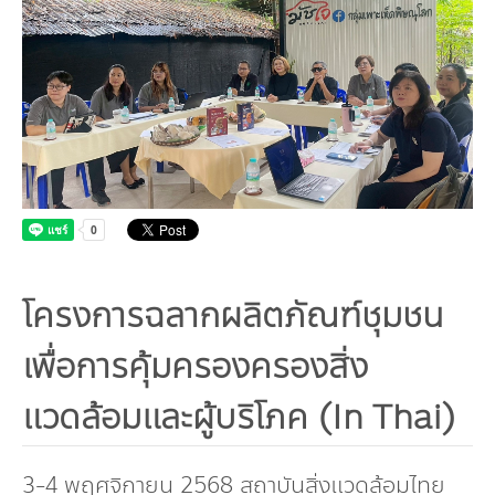
Board
Industrial Pollution
Livable City/Community
GET INVOLVED
Our Activities
Infographic | Poster
Sustainable Consumption and Production
Executive Board of Directors
Municipal waste-Food Waste
CONTACT US
Jobs
Environment News
Green Label
Video Clip
Natural Resources
Management Team
Plastic Waste
Internships
Eco-labels
Land Resources
Publications
Climate Change
Staff
PM2.5 Pollution
Environmental Friendly Services
Marine and Coastal Resources
Climate Mitigation
Environmental Capacity Development
Our Way
Carbon Footprint Consultants
Biodiversity
Climate Adaptation
Training
Environmental Network, Policy and Plan
Slogan
Green Procurement
Environmental Study
โครงการฉลากผลิตภัณฑ์ชุมชน
Environmental Policy and Plan
Annual Report | Statements Report
เพื่อการคุ้มครองครองสิ่ง
TBCSD
Green Office
แวดล้อมและผู้บริโภค (In Thai)
Awards and Honors
Funds
3-4 พฤศจิกายน 2568 สถาบันสิ่งแวดล้อมไทย