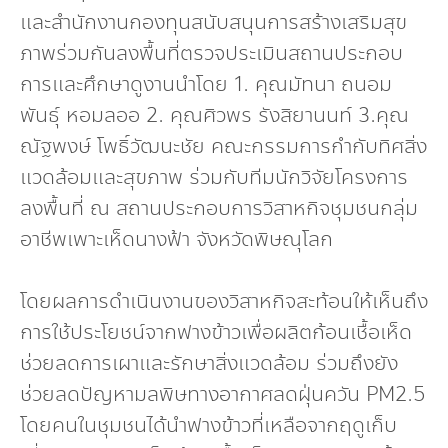
Dr. Dhira Phanthumavanich Fund
และสำนักงานกองทุนสนับสนุนการสร้างเสริมสุข
ภาพร่วมกันลงพื้นที่ตรวจประเมินสถานประกอบ
Global Warming and Health Fund
การและศึกษาดูงานนำโดย 1. คุณมัทนา ถนอม
พันธุ์ หอมลออ 2. คุณศิวพร รังสิยานนท์ 3.คุณ
ณัฐพงษ์ โพธิ์วัฒนะชัย คณะกรรมการกำกับทิศสิ่ง
แวดล้อมและสุขภาพ ร่วมกับทีมนักวิจัยโครงการ
ลงพื้นที่ ณ สถานประกอบการวิสาหกิจชุมชนกลุ่ม
อาชีพเพาะเห็ดนางฟ้า จังหวัดพิษณุโลก
โดยผลการดำเนินงานของวิสาหกิจสะท้อนให้เห็นถึง
การใช้ประโยชน์จากฟางข้าวเพื่อผลิตก้อนเชื้อเห็ด
ช่วยลดการเผาและรักษาสิ่งแวดล้อม ร่วมถึงยัง
ช่วยลดปัญหามลพิษทางอากาศลดฝุ่นควัน PM2.5
โดยคนในชุมชนได้นำฟางข้าวที่เหลือจากฤดูเก็บ