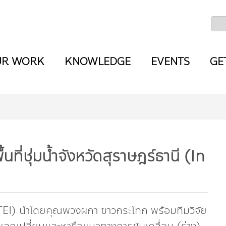
UR WORK
KNOWLEDGE
EVENTS
GE
นที่ชุ่มน้ำจังหวัดสุราษฎร์ธานี (In
(TEI) นำโดยคุณพวงผกา ขาวกระโทก พร้อมทีมวิจัย