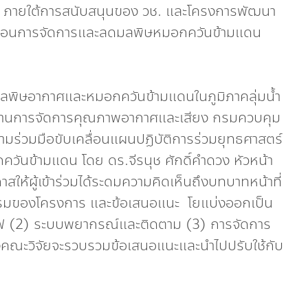
) ภายใต้การสนับสนุนของ วช. และโครงการพัฒนา
คลื่อนการจัดการและลดมลพิษหมอกควันข้ามแดน
พิษอากาศและหมอกควันข้ามแดนในภูมิภาคลุ่มน้ำ
าะด้านการจัดการคุณภาพอากาศและเสียง กรมควบคุม
่วมมือขับเคลื่อนแผนปฏิบัติการร่วมยุทธศาสตร์
ันข้ามแดน โดย ดร.จีรนุช ศักดิ์คำดวง หัวหน้า
ให้ผู้เข้าร่วมได้ระดมความคิดเห็นถึงบทบาทหน้าที่
รรมของโครงการ และข้อเสนอแนะ โยแบ่งออกเป็น
กิดไฟ (2) ระบบพยากรณ์และติดตาม (3) การจัดการ
างคณะวิจัยจะรวบรวมข้อเสนอแนะและนำไปปรับใช้กับ