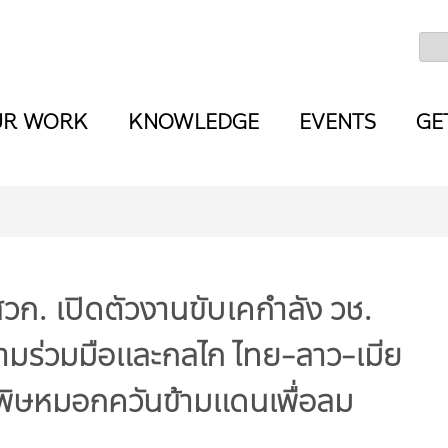
UR WORK
KNOWLEDGE
EVENTS
GE
วก. เปิดตัวงานขับเคกำลัง วช.
วามร่วมมือและกลไก ไทย-ลาว-เมีย
ิษหมอกควันข้ามแดนเพื่อลม