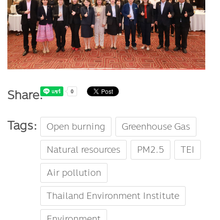
Share:
Tags:
Open burning
Greenhouse Gas
Natural resources
PM2.5
TEI
Air pollution
Thailand Environment Institute
Environment