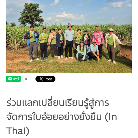
Board
Industrial Pollution
Livable City/Community
GET INVOLVED
Our Activities
Infographic | Poster
Sustainable Consumption and Production
Executive Board of Directors
Municipal waste-Food Waste
CONTACT US
Jobs
Environment News
Green Label
Video Clip
Natural Resources
Management Team
Plastic Waste
Internships
Eco-labels
Land Resources
Publications
Climate Change
Staff
PM2.5 Pollution
Environmental Friendly Services
Marine and Coastal Resources
Climate Mitigation
Environmental Capacity Development
Our Way
Carbon Footprint Consultants
Biodiversity
Climate Adaptation
Training
Environmental Network, Policy and Plan
Slogan
Green Procurement
Environmental Study
Environmental Policy and Plan
Annual Report | Statements Report
TBCSD
ร่วมแลกเปลี่ยนเรียนรู้สู่การ
Green Office
จัดการใบอ้อยอย่างยั่งยืน (In
Awards and Honors
Thai)
Funds