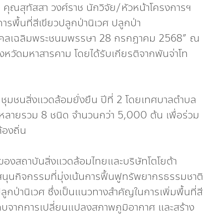
ุณสุทัสสา วงศ์ราช นักวิจัย/หัวหน้าโครงการฯ
พื้นที่สีเขียวปลูกป่านิเวศ ปลูกป่า
มหามงคลเฉลิมพระชนมพรรษา 28 กรกฎาคม 2568” ณ
หวัดมหาสารคาม โดยได้รับเกียรติจากพันจ่าโท
 ชุมชนสิ่งแวดล้อมยั่งยืน ปีที่ 2 โดยเทศบาลตำบล
ากหลายรวม 8 ชนิด จำนวนกว่า 5,000 ต้น เพื่อร่วม
้องถิ่น
่นของสถาบันสิ่งแวดล้อมไทยและบริษัทโตโยต้า
นุนกิจกรรมที่มุ่งเน้นการฟื้นฟูทรัพยากรธรรมชาติ
ูกป่านิเวศ ซึ่งเป็นแนวทางสำคัญในการเพิ่มพื้นที่สี
ะทบจากการเปลี่ยนแปลงสภาพภูมิอากาศ และสร้าง