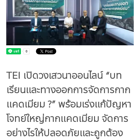
Board
Industrial Pollution
Livable City/Community
GET INVOLVED
Our Activities
Infographic | Poster
Sustainable Consumption and Production
Executive Board of Directors
Municipal waste-Food Waste
CONTACT US
Jobs
Environment News
Green Label
Video Clip
Natural Resources
Management Team
Plastic Waste
Internships
Eco-labels
Land Resources
Publications
Climate Change
Staff
PM2.5 Pollution
Environmental Friendly Services
Marine and Coastal Resources
Climate Mitigation
Environmental Capacity Development
Our Way
Carbon Footprint Consultants
Biodiversity
Climate Adaptation
Training
Environmental Network, Policy and Plan
TEI เปิดวงเสวนาออนไลน์ “บท
Slogan
Green Procurement
Environmental Study
Environmental Policy and Plan
เรียนและทางออกการจัดการกาก
Annual Report | Statements Report
TBCSD
แคดเมียม ?” พร้อมเร่งแก้ปัญหา
Green Office
โจทย์ใหญ่กากแคดเมียม จัดการ
Awards and Honors
อย่างไรให้ปลอดภัยและถูกต้อง
Funds