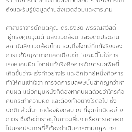
ร่วมในการตัดสินใจด้านสิ่งแวดล้อม รวมถึงการเข้า
ถึงและรับรู้ข้อมูลด้านสิ่งแวดล้อมและสารเคมี
ศาสตราจารย์กิตติคุณ ดร.ธงชัย พรรณสวัสดิ์
ผู้ทรงคุณวุฒิด้านสิ่งแวดล้อม และอดีตประธาน
สถาบันสิ่งแวดล้อมไทย ระบุถึงโจทย์ที่แท้จริงของ
การแก้ปัญหากากแคดเมียมว่า “ขณะนี้ไม่ใช่การ
เร่งหาคนผิด โจทย์แท้จริงคือการจัดการมลพิษที่
เกิดขึ้นว่าจะเร่งทำอย่างไร และอีกโจทย์หนึ่งคือการ
ทำให้คนเข้าใจว่า การจัดการมลพิษนั้นสำคัญกว่าหา
คนผิด แต่อีกมุมหนึ่งก็ต้องหาคนผิดด้วยว่าใครคือ
คนกระทำความผิด และต้องทำอย่างไรต่อไป ซึ่ง
ปกติแล้วนั้นกากต้องฝังกลบ ณ ที่จุดกำเนิดอย่าง
ถาวร ซึ่งถือว่าเราอยู่ในภาวะเสี่ยง หรือการเอาออก
ไปนอกประเทศที่ก็ต้องดำเนินการตามกฎหมาย