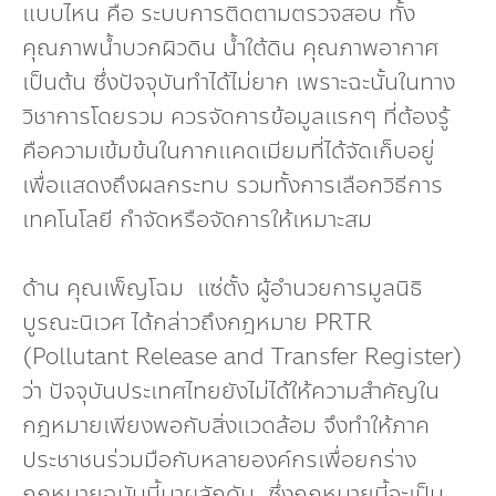
แบบไหน คือ ระบบการติดตามตรวจสอบ ทั้ง
คุณภาพน้ำบวกผิวดิน น้ำใต้ดิน คุณภาพอากาศ
เป็นต้น ซึ่งปัจจุบันทำได้ไม่ยาก เพราะฉะนั้นในทาง
วิชาการโดยรวม ควรจัดการข้อมูลแรกๆ ที่ต้องรู้
คือความเข้มข้นในกากแคดเมียมที่ได้จัดเก็บอยู่
เพื่อแสดงถึงผลกระทบ รวมทั้งการเลือกวิธีการ
เทคโนโลยี กำจัดหรือจัดการให้เหมาะสม
ด้าน คุณเพ็ญโฉม แซ่ตั้ง ผู้อำนวยการมูลนิธิ
บูรณะนิเวศ ได้กล่าวถึงกฎหมาย PRTR
(Pollutant Release and Transfer Register)
ว่า ปัจจุบันประเทศไทยยังไม่ได้ให้ความสำคัญใน
กฎหมายเพียงพอกับสิ่งแวดล้อม จึงทำให้ภาค
ประชาชนร่วมมือกับหลายองค์กรเพื่อยกร่าง
กฎหมายฉบับนี้มาผลักดัน ซึ่งกฎหมายนี้จะเป็น