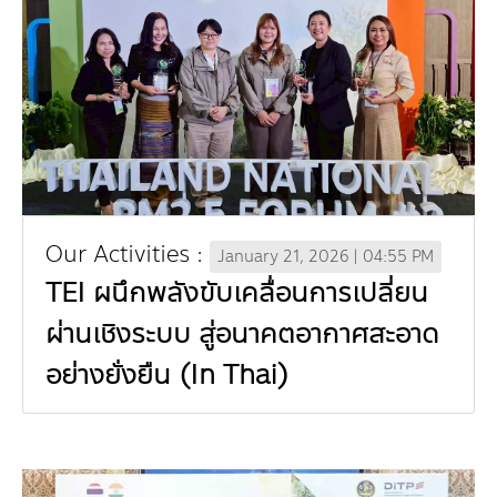
Board
Industrial Pollution
Livable City/Community
GET INVOLVED
Our Activities
Infographic | Poster
Sustainable Consumption and Production
Executive Board of Directors
Municipal waste-Food Waste
CONTACT US
Jobs
Environment News
Green Label
Video Clip
Natural Resources
Management Team
Plastic Waste
Internships
Eco-labels
Land Resources
Publications
Climate Change
Staff
PM2.5 Pollution
Environmental Friendly Services
Marine and Coastal Resources
Climate Mitigation
Environmental Capacity Development
Our Way
Carbon Footprint Consultants
Our Activities :
Biodiversity
Climate Adaptation
Training
Environmental Network, Policy and Plan
Slogan
January 21, 2026 | 04:55 PM
TEI ผนึกพลังขับเคลื่อนการเปลี่ยน
Green Procurement
Environmental Study
Environmental Policy and Plan
Annual Report | Statements Report
ผ่านเชิงระบบ สู่อนาคตอากาศสะอาด
TBCSD
Green Office
อย่างยั่งยืน (In Thai)
Awards and Honors
Funds